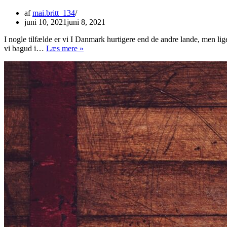
af
mai.britt_134
juni 10, 2021
juni 8, 2021
I nogle tilfælde er vi I Danmark hurtigere end de andre lande, men lige
Oplev
vi bagud i…
Læs mere »
de
komfortable
funktioner
ved
douchetoiletter