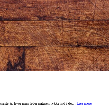
seneste år, hvor man lader naturen rykke ind i de…
Læs mere