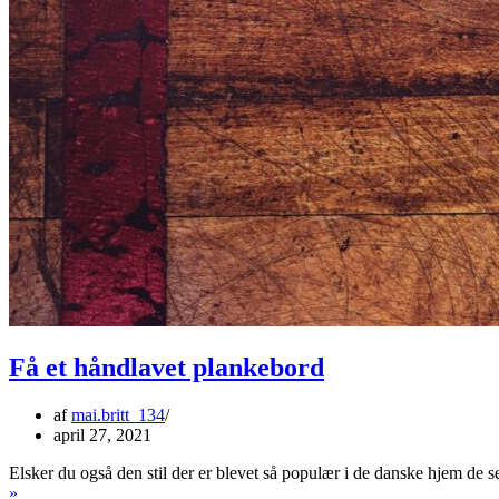
Få et håndlavet plankebord
af
mai.britt_134
april 27, 2021
Elsker du også den stil der er blevet så populær i de danske hjem de 
Få
»