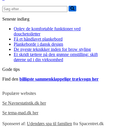
et
Søg
håndlavet
efter...
plankebord
Seneste indlæg
Oplev de komfortable funktioner ved
douchetoiletter
Få et håndlavet plankebord
Plankeborde i dansk design
De nyeste teknikker inden for brow styling
Et skridt tættere på den grønne omstilling: skift
dørene ud i din virksomhed
Gode tips
Find den
billigste sammenklappelige trækvogn her
Populære websites
Se Navnestatistik.dk her
Se tema-mad.dk her
Sponseret af:
Udendørs spa til familien
fra Spacentret.dk