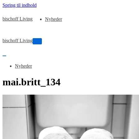
Spring til indhold
bischoff Living
Nyheder
bischoff Living
Tænd/sluk
for
navigation
Tænd/sluk
for
Nyheder
navigation
mai.britt_134